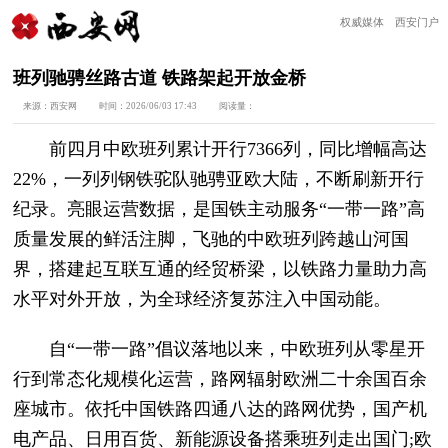
权威媒体 西安门户
班列驰骋丝路古道 铁路架起开放金桥
来源：
西安网
时间：
2026/06/03 17:43
阅读量：
前四月中欧班列累计开行7366列，同比增幅高达
22%，一列列钢铁驼队驰骋亚欧大陆，不断刷新开行
纪录。亮眼运营数据，是国铁主动服务“一带一路”高
质量发展的鲜活注脚，飞驰的中欧班列跨越山河国
界，搭建起互联互通的经贸桥梁，以铁路力量助力高
水平对外开放，为全球经济复苏注入中国动能。
自“一带一路”倡议落地以来，中欧班列从零星开
行到常态化规模化运营，路网辐射欧洲二十余国百余
座城市。依托中国铁路四通八达的路网优势，国产机
电产品、日用百货、新能源设备搭乘班列走出国门;欧