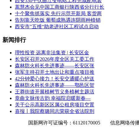
西安330千伏曲江变电站工程完成配电装
蒿慧杰会见中国工商银行陕西省分行行长
十个聚焦抓落实 先行示范开新局 客货两
告别靠天吃饭 葡萄成熟遇连阴雨种植销
西安市”五维“助老进社区工程试点启动
新闻排行
理性投资 远离非法集资 | 长安区金
长安区召开2026年度全区关工委工作
森林防火科长先进事迹——长安区张
张军主持召开土地出让和重点项目推
42分钟爱心接力！长安交通暖心护送
森林防火科长先进事迹——鄠邑区贺
王莽街道开展植树节义务植树主题活
章曲文脉传古韵 幸福院启暖新春—
关于公示高新区区属公租房项目空置
喜报丨我院蔡璐同志荣获全省法院刑
国新网许可证编号：61120170005 信息网络传播视听