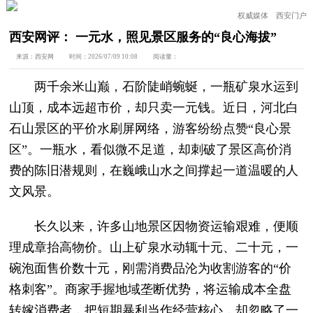
权威媒体 西安门户
西安网评： 一元水，照见景区服务的“良心海拔”
来源：
西安网
时间：
2026/07/09 10:08
阅读量：
两千余米山巅，石阶陡峭蜿蜒，一瓶矿泉水运到
山顶，成本远超市价，却只卖一元钱。近日，河北白
石山景区的平价水刷屏网络，游客纷纷点赞“良心景
区”。一瓶水，看似微不足道，却刺破了景区高价消
费的陈旧潜规则，在巍峨山水之间撑起一道温暖的人
文风景。
长久以来，许多山地景区因物资运输艰难，便顺
理成章抬高物价。山上矿泉水动辄十元、二十元，一
碗泡面售价数十元，刚需消费品沦为收割游客的“价
格刺客”。商家手握地域垄断优势，将运输成本全盘
转嫁消费者，把短期暴利当作经营核心，却忽略了一