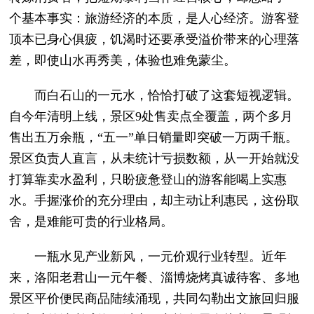
个基本事实：旅游经济的本质，是人心经济。游客登
顶本已身心俱疲，饥渴时还要承受溢价带来的心理落
差，即使山水再秀美，体验也难免蒙尘。
而白石山的一元水，恰恰打破了这套短视逻辑。
自今年清明上线，景区9处售卖点全覆盖，两个多月
售出五万余瓶，“五一”单日销量即突破一万两千瓶。
景区负责人直言，从未统计亏损数额，从一开始就没
打算靠卖水盈利，只盼疲惫登山的游客能喝上实惠
水。手握涨价的充分理由，却主动让利惠民，这份取
舍，是难能可贵的行业格局。
一瓶水见产业新风，一元价观行业转型。近年
来，洛阳老君山一元午餐、淄博烧烤真诚待客、多地
景区平价便民商品陆续涌现，共同勾勒出文旅回归服