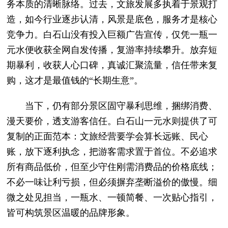
务本质的清晰脉络。过去，文旅发展多执着于景观打
造，如今行业逐步认清，风景是底色，服务才是核心
竞争力。白石山没有投入巨额广告宣传，仅凭一瓶一
元水便收获全网自发传播，复游率持续攀升。放弃短
期暴利，收获人心口碑，真诚汇聚流量，信任带来复
购，这才是最值钱的“长期生意”。
当下，仍有部分景区固守暴利思维，捆绑消费、
漫天要价，透支游客信任。白石山一元水则提供了可
复制的正面范本：文旅经营要学会算长远账、民心
账，放下逐利执念，把游客需求置于首位。不必追求
所有商品低价，但至少守住刚需消费品的价格底线；
不必一味让利亏损，但必须摒弃垄断溢价的傲慢。细
微之处见担当，一瓶水、一顿简餐、一次贴心指引，
皆可构筑景区温暖的品牌形象。