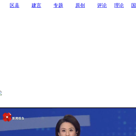
区县
建言
专题
原创
评论
理论
国