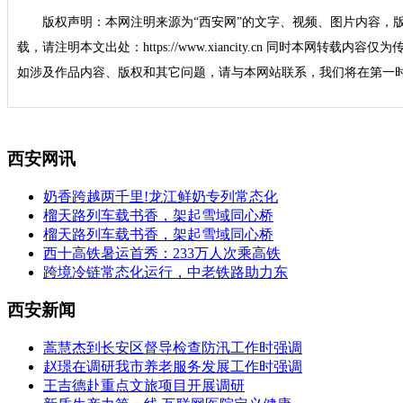
版权声明：本网注明来源为“西安网”的文字、视频、图片内容，
载，请注明本文出处：https://www.xiancity.cn 同时本网转载
如涉及作品内容、版权和其它问题，请与本网站联系，我们将在第一
西安网讯
奶香跨越两千里!龙江鲜奶专列常态化
榴天路列车载书香，架起雪域同心桥
榴天路列车载书香，架起雪域同心桥
西十高铁暑运首秀：233万人次乘高铁
跨境冷链常态化运行，中老铁路助力东
西安新闻
蒿慧杰到长安区督导检查防汛工作时强调
赵璟在调研我市养老服务发展工作时强调
王吉德赴重点文旅项目开展调研