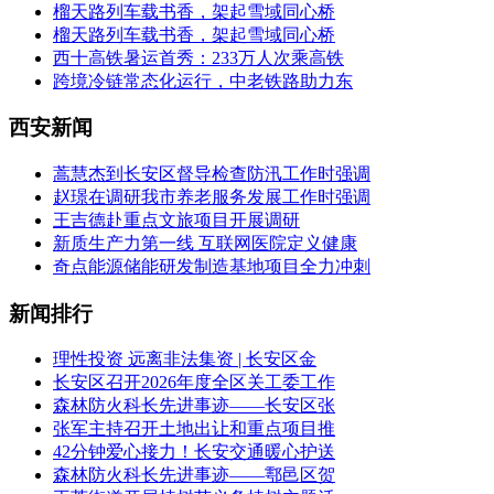
榴天路列车载书香，架起雪域同心桥
榴天路列车载书香，架起雪域同心桥
西十高铁暑运首秀：233万人次乘高铁
跨境冷链常态化运行，中老铁路助力东
西安新闻
蒿慧杰到长安区督导检查防汛工作时强调
赵璟在调研我市养老服务发展工作时强调
王吉德赴重点文旅项目开展调研
新质生产力第一线 互联网医院定义健康
奇点能源储能研发制造基地项目全力冲刺
新闻排行
理性投资 远离非法集资 | 长安区金
长安区召开2026年度全区关工委工作
森林防火科长先进事迹——长安区张
张军主持召开土地出让和重点项目推
42分钟爱心接力！长安交通暖心护送
森林防火科长先进事迹——鄠邑区贺