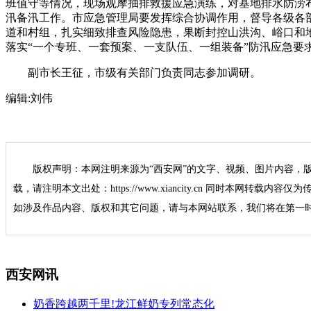
班值守等情况，现场观摩抽排救援应急演练，对基地排水防涝
汛备汛工作。市应急管理局要发挥综合协调作用，督导各级各
道和村组，扎实细致排查风险隐患，果断封控山洪沟、峪口和
落实“一个专班、一套预案、一支队伍、一组装备”防汛应急要
副市长王征，市级有关部门负责同志参加调研。
编辑:
刘伟
版权声明：本网注明来源为“西安网”的文字、视频、图片内容，
载，请注明本文出处：https://www.xiancity.cn 同时本网转载
如涉及作品内容、版权和其它问题，请与本网站联系，我们将在第一
西安网讯
奶香跨越两千里!龙江鲜奶专列常态化