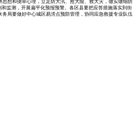
痹思想和侥幸心理，立足防大汛、抢大险、救大灾，做实做细防
判和监测，开展扁平化预报预警。各区县要把应答措施落实到街
水务局要做好中心城区易涝点预防管理，协同应急救援专业队伍