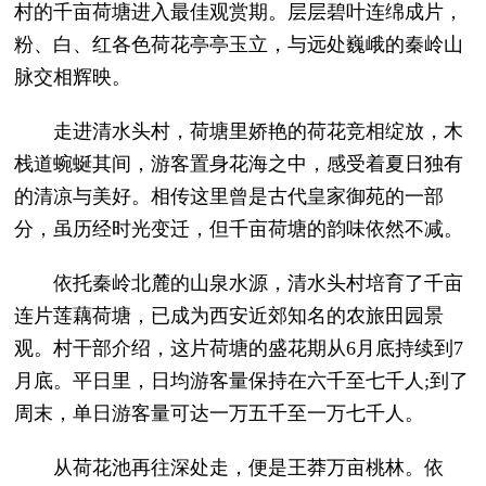
村的千亩荷塘进入最佳观赏期。层层碧叶连绵成片，
粉、白、红各色荷花亭亭玉立，与远处巍峨的秦岭山
脉交相辉映。
走进清水头村，荷塘里娇艳的荷花竞相绽放，木
栈道蜿蜒其间，游客置身花海之中，感受着夏日独有
的清凉与美好。相传这里曾是古代皇家御苑的一部
分，虽历经时光变迁，但千亩荷塘的韵味依然不减。
依托秦岭北麓的山泉水源，清水头村培育了千亩
连片莲藕荷塘，已成为西安近郊知名的农旅田园景
观。村干部介绍，这片荷塘的盛花期从6月底持续到7
月底。平日里，日均游客量保持在六千至七千人;到了
周末，单日游客量可达一万五千至一万七千人。
从荷花池再往深处走，便是王莽万亩桃林。依