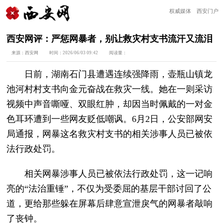
权威媒体 西安门户
西安网评：严惩网暴者，别让救灾村支书流汗又流泪
来源：
西安网
时间：
2026/06/03 09:42
阅读量：
日前，湖南石门县遭遇连续强降雨，壶瓶山镇龙
池河村村支书向金元奋战在救灾一线。她在一则采访
视频中声音嘶哑、双眼红肿，却因当时佩戴的一对金
色耳环遭到一些网友贬低嘲讽。6月2日，公安部网安
局通报，网暴这名救灾村支书的相关涉事人员已被依
法行政处罚。
相关网暴涉事人员已被依法行政处罚，这一记响
亮的“法治重锤”，不仅为受委屈的基层干部讨回了公
道，更给那些躲在屏幕后肆意宣泄戾气的网暴者敲响
了丧钟。