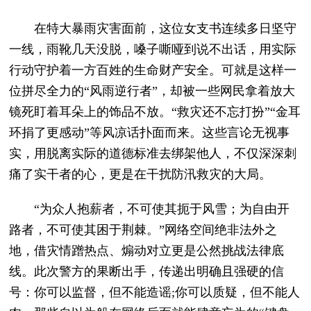
在特大暴雨灾害面前，这位女支书连续多日坚守
一线，雨靴几天没脱，嗓子嘶哑到说不出话，用实际
行动守护着一方百姓的生命财产安全。可就是这样一
位拼尽全力的“风雨逆行者”，却被一些网民拿着放大
镜死盯着耳朵上的饰品不放。“救灾还不忘打扮”“金耳
环捐了更感动”等风凉话扑面而来。这些言论无视事
实，用脱离实际的道德标准去绑架他人，不仅深深刺
痛了实干者的心，更是在干扰防汛救灾的大局。
“为众人抱薪者，不可使其扼于风雪；为自由开
路者，不可使其困于荆棘。”网络空间绝非法外之
地，借灾情蹭热点、煽动对立更是公然挑战法律底
线。此次警方的果断出手，传递出明确且强硬的信
号：你可以监督，但不能造谣;你可以质疑，但不能人