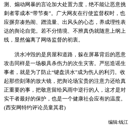
测、煽动网暴的言论加大处置力度，绝不能让恶意挑
刺者零成本“带节奏”。广大网友在行使监督权时，也
应摒弃凑热闹、蹭流量、出风头的心态，养成理性表
达的舆论自觉。若不分情境、不辨真伪就随意上纲上
线，显然偏离了网络监督的初衷。
洪水冲毁的是房屋和道路，躲在屏幕背后的恶意
攻击同样是一场极具杀伤力的次生灾害。严惩造谣生
事者，就是为了防止“键盘洪水”成为伤人的利刃。收
起那些刻薄的放大镜，把舆论场宝贵的注意力还给真
正重要的事，把敬意留给风雨中逆行的人，这才是对
实干者最好的保护，也是一个健康社会应有的温度。
(西安网特约评论员童其君)
编辑:
钱江