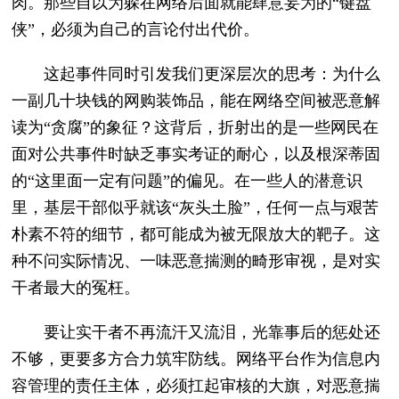
肉。那些自以为躲在网络后面就能肆意妄为的“键盘
侠”，必须为自己的言论付出代价。
这起事件同时引发我们更深层次的思考：为什么
一副几十块钱的网购装饰品，能在网络空间被恶意解
读为“贪腐”的象征？这背后，折射出的是一些网民在
面对公共事件时缺乏事实考证的耐心，以及根深蒂固
的“这里面一定有问题”的偏见。在一些人的潜意识
里，基层干部似乎就该“灰头土脸”，任何一点与艰苦
朴素不符的细节，都可能成为被无限放大的靶子。这
种不问实际情况、一味恶意揣测的畸形审视，是对实
干者最大的冤枉。
要让实干者不再流汗又流泪，光靠事后的惩处还
不够，更要多方合力筑牢防线。网络平台作为信息内
容管理的责任主体，必须扛起审核的大旗，对恶意揣