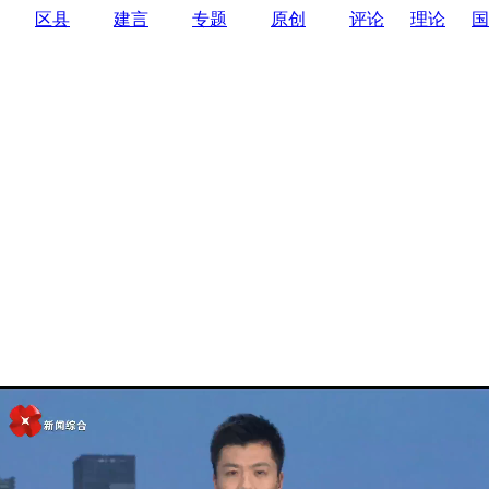
区县
建言
专题
原创
评论
理论
国