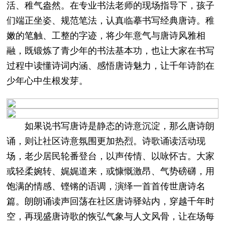
活、稚气盎然。在专业书法老师的现场指导下，孩子
们端正坐姿、规范笔法，认真临摹书写经典唐诗。稚
嫩的笔触、工整的字迹，将少年意气与唐诗风雅相
融，既锻炼了青少年的书法基本功，也让大家在书写
过程中读懂诗词内涵、感悟唐诗魅力，让千年诗韵在
少年心中生根发芽。
如果说书写唐诗是静态的诗意沉淀，那么唐诗朗
诵，则让社区诗意氛围更加热烈。诗歌诵读活动现
场，老少居民轮番登台，以声传情、以咏怀古。大家
或轻柔婉转、娓娓道来，或慷慨激昂、气势磅礴，用
饱满的情感、铿锵的语调，演绎一首首传世唐诗名
篇。朗朗诵读声回荡在社区唐诗驿站内，穿越千年时
空，再现盛唐诗歌的恢弘气象与人文风骨，让在场每