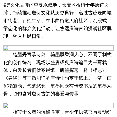
都”文化品牌的重要承载地，长安区根植千年唐诗文
脉，持续推动唐诗文化从历史典籍、名胜古迹走向城
市街巷、百姓生活。在韦曲街道天府社区，沉浸式、
常态化的群众文化活动，让悠远唐诗古韵浸润社区肌
理、融入居民日常。
笔墨丹青承诗韵，翰墨飘香润人心。不同于制式
化的创作练习，现场以盛唐经典唐诗篇目为书写载
体，白发长者们伏案铺纸、研墨挥毫，将《相思》
《春晓》等耳熟能详的唐诗佳句落于纸上。一笔一画
沉稳遒劲、气韵悠长，笔墨间既有传统书法的笔墨风
骨，也饱含对唐诗古韵的喜爱与传承。
相较于长者的沉稳厚重，青少年执笔书写灵动鲜