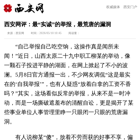
权威媒体 西安门户
西安网评：最“实诚”的举报，最荒唐的漏洞
来源：
西安网
时间：
2026/05/10 10:45
阅读量：
“自己举报自己吃空饷，这操作真是闻所未
闻！”近日，山西太原二十九中职工柳某的举动，像
一颗石子投进平静的湖面，在网上掀起了不小的波
澜。5月8日官方通报一出，不少网友调侃“这是最实
在的‘自我举报’”，也有人疑惑“放着白拿的工资不香
吗？”其实，这场看似反常的举报，从来不是一时冲
动，而是一场撕破遮羞布的清醒自讼，更是揭开了某
些事业单位人事管理里睁一只眼闭一只眼的荒唐漏
洞。
有人说柳某“傻”，放着不劳而获的好事不享，偏