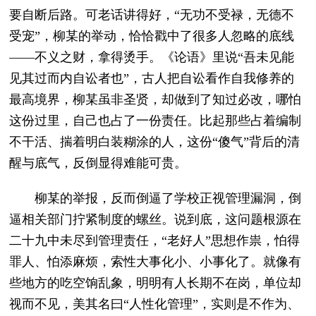
要自断后路。可老话讲得好，“无功不受禄，无德不
受宠”，柳某的举动，恰恰戳中了很多人忽略的底线
——不义之财，拿得烫手。《论语》里说“吾未见能
见其过而内自讼者也”，古人把自讼看作自我修养的
最高境界，柳某虽非圣贤，却做到了知过必改，哪怕
这份过里，自己也占了一份责任。比起那些占着编制
不干活、揣着明白装糊涂的人，这份“傻气”背后的清
醒与底气，反倒显得难能可贵。
柳某的举报，反而倒逼了学校正视管理漏洞，倒
逼相关部门拧紧制度的螺丝。说到底，这问题根源在
二十九中未尽到管理责任，“老好人”思想作祟，怕得
罪人、怕添麻烦，索性大事化小、小事化了。就像有
些地方的吃空饷乱象，明明有人长期不在岗，单位却
视而不见，美其名曰“人性化管理”，实则是不作为、