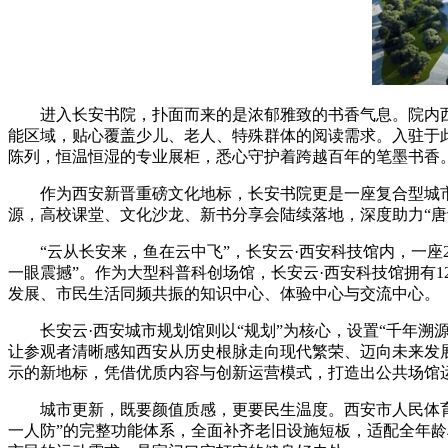
进入长安书院，扑面而来的是浓郁雅致的书香气息。院内西安图书
能区域，贴心覆盖少儿、老人、特殊群体的阅读需求。入驻于此
陈列，恒温恒湿的专业展柜，悉心守护着跨越百年的笔墨书香
作为西安新晋重磅文化地标，长安书院更是一座复合型城市文
源，高校课堂、文化沙龙、新书分享会陆续落地，深度助力“唐
“云从长安来，鱼在云中飞”，长安云·西安科技馆内，一座2
一眼震撼”。作为大型科普科创场馆，长安云·西安科技馆拥有1
发展、市民生活同频共振的知识中心、体验中心与交流中心。
长安云·西安城市规划馆则以“规划”为核心，设置“千年溯源·
让参观者清晰感知西安从历史根脉走向现代繁荣、迈向未来发展
示的新地标，凭借优质内容与创新运营模式，打造出公共场馆运
城市更新，既要颜值质感，更要民生温度。西安市人民体育场作
一人防”的完整功能体系，全面补齐老旧设施短板，适配全年