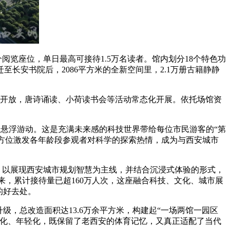
阅览座位，单日最高可接待1.5万名读者。馆内划分18个特色功
安书院后，2086平方米的全新空间里，2.1万册古籍静静
开放，唐诗诵读、小荷读书会等活动常态化开展。依托场馆资
鱼悬浮游动。这是充满未来感的科技世界带给每位市民游客的“第
，全方位激发各年龄段参观者对科学的探索热情，成为与西安城市
块，以展现西安城市规划智慧为主线，并结合沉浸式体验的形式，
来，累计接待量已超160万人次，这座融合科技、文化、城市展
的好去处。
，总改造面积达13.6万余平方米，构建起“一场两馆一园区
代化、年轻化，既保留了老西安的体育记忆，又真正适配了当代