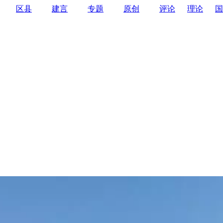
区县
建言
专题
原创
评论
理论
国