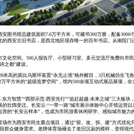
馆总建筑面积7.6万平方米，可藏书300万册，配备3000个
的西安古旧书店，是西北地区现存唯一的百年书店。从南院门迁至长
。
化空间。500人报告厅、小型研习室、多元交流厅免费向市民
诗之都”建设。
8米高的莫比乌斯环装置“永无止境”格外醒目，3只机械仿生飞
2万平方米的“超级造梦空间”，馆内500余项互动式展品展项
东方智慧”“西部示范·西安先行”“追赶超越·未来之城”三大板
的壮阔变迁。长安云·“一带一路”城市展示体验中心开馆运营以
营的“长安云样本”，也成为市民游客休闲研学、感知城市魅力
为西安市民生重点项目，通过“留、改、拆、建”方式优化升级
龄段群众健身需求。老牌体育场褪去了老旧沉寂的模样，变得现