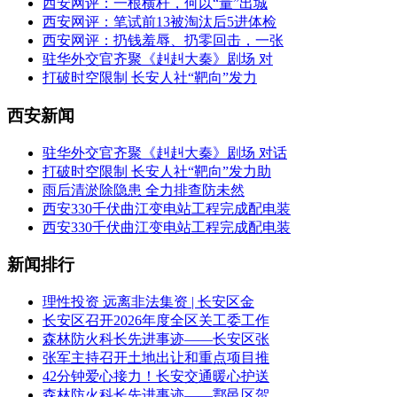
西安网评：一根横杆，何以“量”出城
西安网评：笔试前13被淘汰后5进体检
西安网评：扔钱羞辱、扔零回击，一张
驻华外交官齐聚《赳赳大秦》剧场 对
打破时空限制 长安人社“靶向”发力
西安新闻
驻华外交官齐聚《赳赳大秦》剧场 对话
打破时空限制 长安人社“靶向”发力助
雨后清淤除隐患 全力排查防未然
西安330千伏曲江变电站工程完成配电装
西安330千伏曲江变电站工程完成配电装
新闻排行
理性投资 远离非法集资 | 长安区金
长安区召开2026年度全区关工委工作
森林防火科长先进事迹——长安区张
张军主持召开土地出让和重点项目推
42分钟爱心接力！长安交通暖心护送
森林防火科长先进事迹——鄠邑区贺