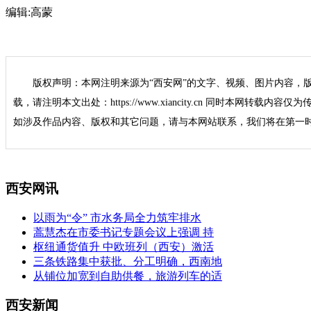
编辑:
高蒙
版权声明：本网注明来源为“西安网”的文字、视频、图片内容，
载，请注明本文出处：https://www.xiancity.cn 同时本网转载
如涉及作品内容、版权和其它问题，请与本网站联系，我们将在第一
西安网讯
以雨为“令” 市水务局全力筑牢排水
蒿慧杰在市委书记专题会议上强调 持
枢纽通货值升 中欧班列（西安）激活
三条铁路集中获批、分工明确，西南地
从铺位加宽到自助供餐，旅游列车的适
西安新闻