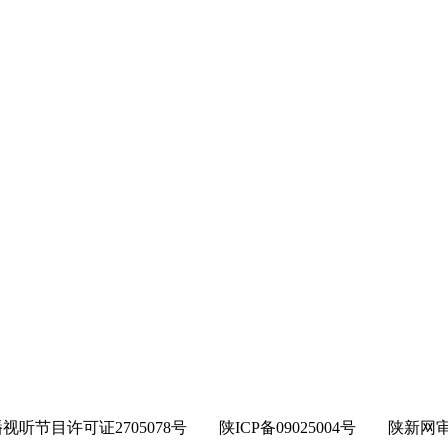
节目许可证2705078号 陕ICP备09025004号 陕新网审字[2