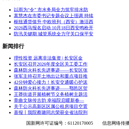
以雨为“令” 市水务局全力筑牢排水防
蒿慧杰在市委书记专题会议上强调 持续
枢纽通货值升 中欧班列（西安）激活西
2026西马报名启动 10月18日西安鸣枪开
防汛关键期 城管系统全力守关口保平安
新闻排行
理性投资 远离非法集资 | 长安区金
长安区召开2026年度全区关工委工作
森林防火科长先进事迹——长安区张
张军主持召开土地出让和重点项目推
42分钟爱心接力！长安交通暖心护送
森林防火科长先进事迹——鄠邑区贺
王莽街道开展植树节义务植树主题活
章曲文脉传古韵 幸福院启暖新春—
关于公示高新区区属公租房项目空置
喜报丨我院蔡璐同志荣获全省法院刑
国新网许可证编号：61120170005 信息网络传播视听