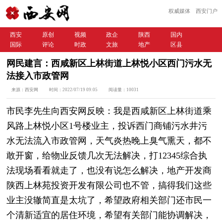
权威媒体 西安门户
西安
原创
视频
政企
陕西
国内
国际
评论
时政
文旅
地产
区县
网民建言：西咸新区上林街道上林悦小区西门污水无
法接入市政管网
来源：
西安网
时间：
2022/07/19 09:05
阅读量：
10031
市民李先生向西安网反映：我是西咸新区上林街道乘
风路上林悦小区1号楼业主，投诉西门商铺污水井污
水无法流入市政管网，天气炎热晚上臭气熏天，都不
敢开窗，给物业反馈几次无法解决，打12345综合执
法现场看看就走了，也没有说怎么解决，地产开发商
陕西上林苑投资开发有限公司也不管，搞得我们这些
业主没辙简直是太坑了，希望政府相关部门还市民一
个清新适宜的居住环境，希望有关部门能协调解决，